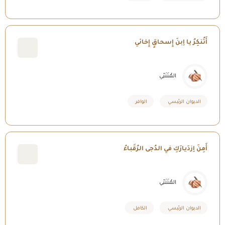
أَتُنكِرُ يا اِبنَ إِسحاقٍ إِخائي
المُتَنَبّي
الديوان الرئيسي
الوافر
أَمِنَ اِزدَيارَكِ في الدُجى الرُقَباءُ
المُتَنَبّي
الديوان الرئيسي
الكامل