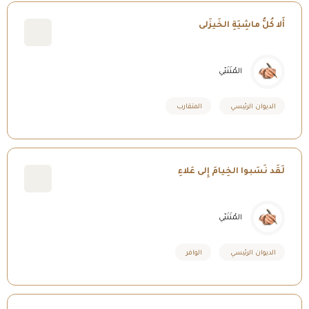
أَلا كُلُّ ماشِيَةِ الخَيزَلى
المُتَنَبّي
الديوان الرئيسي
المتقارب
لَقَد نَسَبوا الخِيامَ إِلى عَلاءِ
المُتَنَبّي
الديوان الرئيسي
الوافر