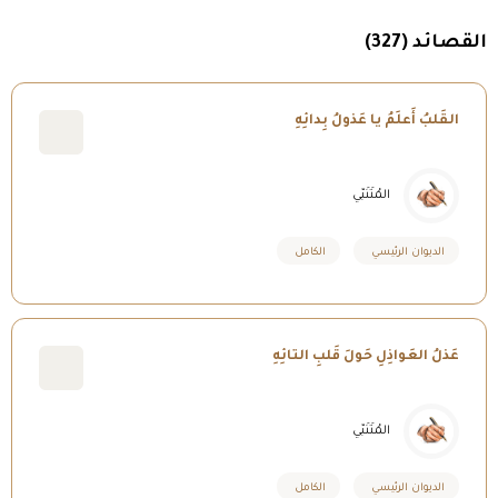
القصائد (327)
القَلبُ أَعلَمُ يا عَذولُ بِدائِهِ
المُتَنَبّي
الديوان الرئيسي
الكامل
عَذلُ العَواذِلِ حَولَ قَلبِ التائِهِ
المُتَنَبّي
الديوان الرئيسي
الكامل