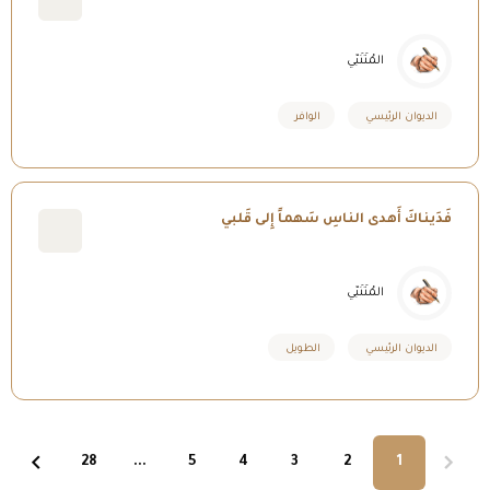
المُتَنَبّي
الديوان الرئيسي
الوافر
فَدَيناكَ أَهدى الناسِ سَهماً إِلى قَلبي
المُتَنَبّي
الديوان الرئيسي
الطويل
28
...
5
4
3
2
1
page
page
page
page
page
page
page
You're
page
on