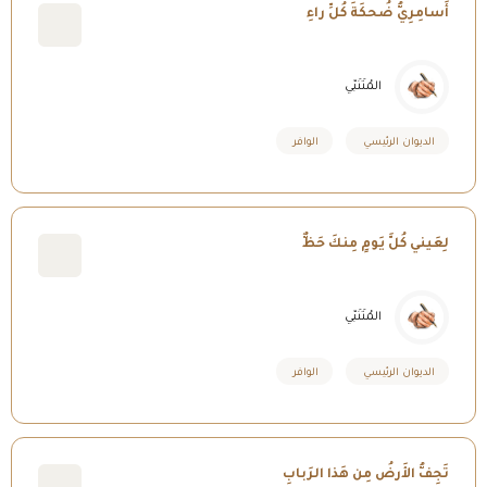
أَسامِرِيُّ ضُحكَةَ كُلِّ راءِ
المُتَنَبّي
الديوان الرئيسي
الوافر
لِعَيني كُلَّ يَومٍ مِنكَ حَظٌّ
المُتَنَبّي
الديوان الرئيسي
الوافر
تَجِفُّ الأَرضُ مِن هَذا الرَبابِ