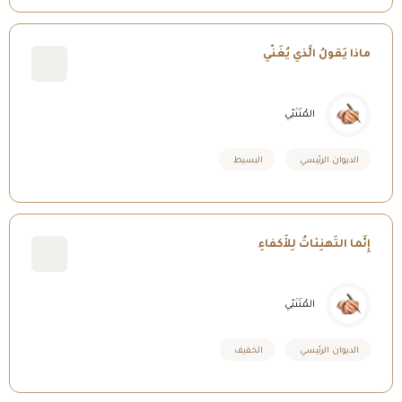
ماذا يَقولُ الَّذي يُغَنّي
المُتَنَبّي
الديوان الرئيسي
البسيط
إِنَّما التَهنِئاتُ لِلأَكفاءِ
المُتَنَبّي
الديوان الرئيسي
الخفيف