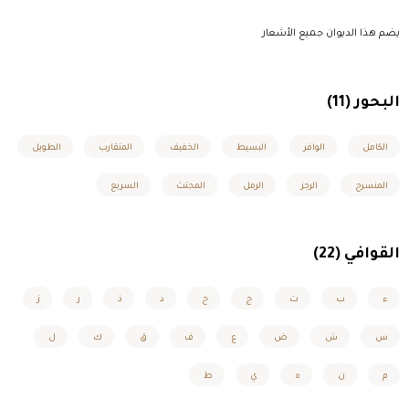
يضم هذا الديوان جميع الأشعار
البحور (11)
الكامل
الوافر
البسيط
الخفيف
المتقارب
الطويل
المنسرح
الرجز
الرمل
المجتث
السريع
القوافي (22)
ء
ب
ت
ج
ح
د
ذ
ر
ز
س
ش
ض
ع
ف
ق
ك
ل
م
ن
ه
ي
ط