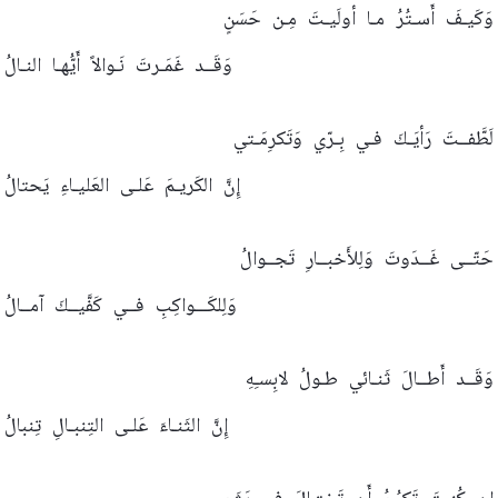
وَكَيـفَ
أَسـتُرُ
مـا
أولَيـتَ
مِـن
حَسَنٍ
وَقَــد
غَمَـرتَ
نَـوالاً
أَيُّهـا
النـالُ
لَطَّفــتَ
رَأيَـكَ
فـي
بِـرّي
وَتَكرِمَـتي
إِنَّ
الكَريـمَ
عَلـى
العَليـاءِ
يَحتالُ
حَتّــى
غَــدَوتَ
وَلِلأَخبــارِ
تَجــوالُ
وَلِلكَـــواكِبِ
فــي
كَفَّيــكَ
آمــالُ
وَقَــد
أَطــالَ
ثَنـائي
طـولُ
لابِسـِهِ
إِنَّ
الثَنـاءَ
عَلـى
التِنبـالِ
تِنبالُ