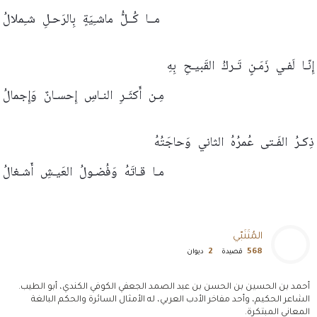
مــا
كُــلُّ
ماشـِيَةٍ
بِالرَحـلِ
شـِملالُ
إِنّـا
لَفـي
زَمَـنٍ
تَـركُ
القَبيـحِ
بِهِ
مِـن
أَكثَـرِ
النـاسِ
إِحسـانٌ
وَإِجمالُ
ذِكـرُ
الفَـتى
عُمرُهُ
الثاني
وَحاجَتُهُ
مـا
قـاتَهُ
وَفُضـولُ
العَيـشِ
أَشـغالُ
المُتَنَبّي
2
568
قصيدة
ديوان
أحمد بن الحسين بن الحسن بن عبد الصمد الجعفي الكوفي الكندي، أبو الطيب.
الشاعر الحكيم، وأحد مفاخر الأدب العربي، له الأمثال السائرة والحكم البالغة
المعاني المبتكرة.