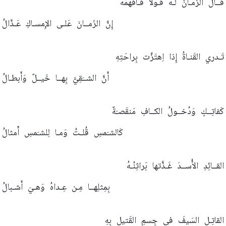
قــالَ
الزَمـانُ
لَـهُ
قَـولاً
فَـأَفهَمَهُ
إِنَّ
الزَمــانَ
عَلـى
الإِمسـاكِ
عَـذّالُ
تَـدري
القَنـاةُ
إِذا
اِهتَزَّت
بِراحَتِهِ
أَنَّ
الشــَقِيَّ
بِهــا
خَيــلٌ
وَأَبطـالُ
كَفاتِــكٍ
وَدُخــولُ
الكــافِ
مَنقَصـَةٌ
كَالشـَمسِ
قُلـتُ
وَمـا
لِلشـَمسِ
أَمثالُ
القــائِدِ
الأُســدَ
غَـذَّتها
بَراثِنُـهُ
بِمِثلِهــا
مِـن
عِـداهُ
وَهـيَ
أَشـبالُ
القاتِـلِ
السَيفَ
في
جِسمِ
القَتيلِ
بِهِ