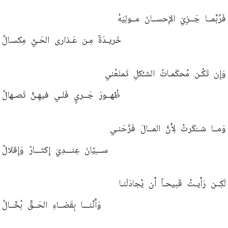
فَرُبَّمــا
جَــزِيَ
الإِحســانَ
مــولِيَهُ
خَريـدَةٌ
مِـن
عَـذارى
الحَـيِّ
مِكسـالُ
وَإِن
تَكُـن
مُحكَمـاتُ
الشـُكلِ
تَمنَعُني
ظُهــورَ
جَــريٍ
فَلـي
فيهِـنَّ
تَصـهالُ
وَمــا
شــَكَرتُ
لِأَنَّ
المــالَ
فَرَّحَنـي
ســـِيّانَ
عِنـــدِيَ
إِكثـــارٌ
وَإِقلالُ
لَكِــن
رَأَيـتُ
قَبيحـاً
أَن
يُجادَلَنـا
وَأَنَّنـــا
بِقَضــاءِ
الحَــقِّ
بُخّــالُ