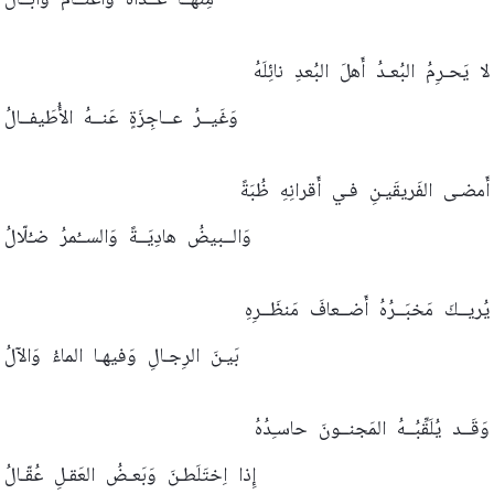
مِنهــا
عُــداةٌ
وَأَغنــامٌ
وَآبــالُ
لا
يَحـرِمُ
البُعـدُ
أَهلَ
البُعدِ
نائِلَهُ
وَغَيــرُ
عــاجِزَةٍ
عَنــهُ
الأُطَيفــالُ
أَمضـى
الفَريقَيـنِ
فـي
أَقرانِهِ
ظُبَةً
وَالــبيضُ
هادِيَــةً
وَالســُمرُ
ضـُلّالُ
يُريــكَ
مَخبَــرُهُ
أَضــعافَ
مَنظَــرِهِ
بَيـنَ
الرِجـالِ
وَفيهـا
الماءُ
وَالآلُ
وَقَــد
يُلَقِّبُــهُ
المَجنــونَ
حاسـِدُهُ
إِذا
اِختَلَطـنَ
وَبَعـضُ
العَقـلِ
عُقّـالُ