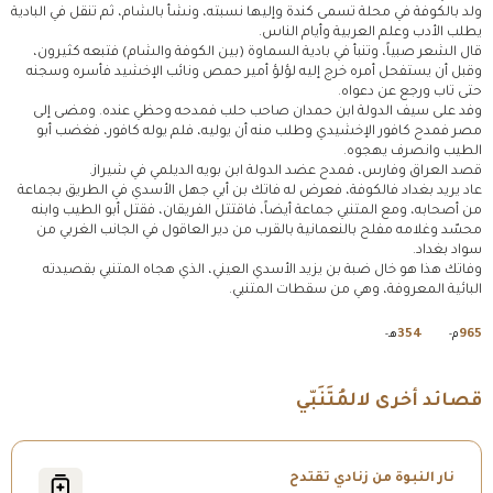
ولد بالكوفة في محلة تسمى كندة وإليها نسبته، ونشأ بالشام، ثم تنقل في البادية
يطلب الأدب وعلم العربية وأيام الناس.
قال الشعر صبياً، وتنبأ في بادية السماوة (بين الكوفة والشام) فتبعه كثيرون،
وقبل أن يستفحل أمره خرج إليه لؤلؤ أمير حمص ونائب الإخشيد فأسره وسجنه
حتى تاب ورجع عن دعواه.
وفد على سيف الدولة ابن حمدان صاحب حلب فمدحه وحظي عنده. ومضى إلى
مصر فمدح كافور الإخشيدي وطلب منه أن يوليه، فلم يوله كافور، فغضب أبو
الطيب وانصرف يهجوه.
قصد العراق وفارس، فمدح عضد الدولة ابن بويه الديلمي في شيراز.
عاد يريد بغداد فالكوفة، فعرض له فاتك بن أبي جهل الأسدي في الطريق بجماعة
من أصحابه، ومع المتنبي جماعة أيضاً، فاقتتل الفريقان، فقتل أبو الطيب وابنه
محسّد وغلامه مفلح بالنعمانية بالقرب من دير العاقول في الجانب الغربي من
سواد بغداد.
وفاتك هذا هو خال ضبة بن يزيد الأسدي العيني، الذي هجاه المتنبي بقصيدته
البائية المعروفة، وهي من سقطات المتنبي.
354
965
م-
هـ-
قصائد أخرى لالمُتَنَبّي
نار النبوة من زنادي تقتدح