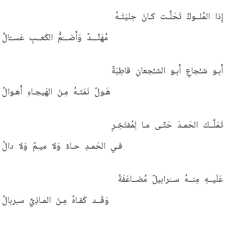
إِذا
المُلــوكُ
تَحَلَّـت
كـانَ
حِليَتَـهُ
مُهَنَّـــدٌ
وَأَضـــَمُّ
الكَعــبِ
عَســّالُ
أَبـو
شـُجاعٍ
أَبـو
الشـُجعانِ
قاطِبَةً
هَـولٌ
نَمَتـهُ
مِـنَ
الهَيجـاءِ
أَهـوالُ
تَمَلَّــكَ
الحَمـدَ
حَتّـى
مـا
لِمُفتَخِـرٍ
فـي
الحَمـدِ
حـاءٌ
وَلا
ميـمٌ
وَلا
دالُ
عَلَيــهِ
مِنــهُ
ســَرابيلٌ
مُضــاعَفَةٌ
وَقَــد
كَفـاهُ
مِـنَ
المـاذِيِّ
سـِربالُ