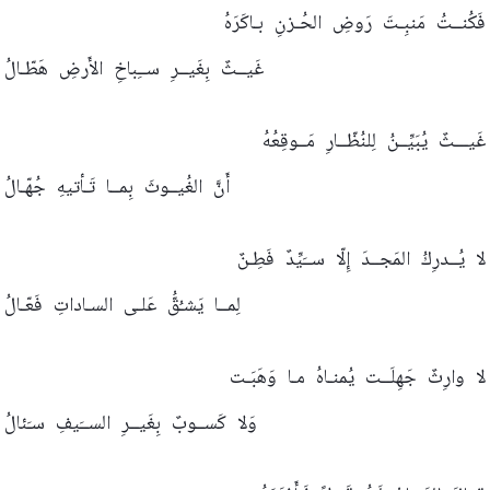
فَكُنــتُ
مَنبِـتَ
رَوضِ
الحُـزنِ
بـاكَرَهُ
غَيــثٌ
بِغَيــرِ
ســِباخِ
الأَرضِ
هَطّـالُ
غَيـــثٌ
يُبَيِّــنُ
لِلنُظّــارِ
مَــوقِعُهُ
أَنَّ
الغُيــوثَ
بِمــا
تَـأتيهِ
جُهّـالُ
لا
يُــدرِكُ
المَجــدَ
إِلّا
ســَيِّدٌ
فَطِـنٌ
لِمــا
يَشـُقُّ
عَلـى
السـاداتِ
فَعّـالُ
لا
وارِثٌ
جَهِلَــت
يُمنـاهُ
مـا
وَهَبَـت
وَلا
كَســوبٌ
بِغَيــرِ
الســَيفِ
سـَئالُ