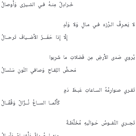
خَـرادِلٌ
مِنـهُ
فـي
الشـيزى
وَأَوصالُ
لا
يَعـرِفُ
الـرُزءَ
فـي
مـالٍ
وَلا
وَلَدٍ
إِلّا
إِذا
حَفَـــزَ
الأَضــيافَ
تَرحــالُ
يُروي
صَدى
الأَرضِ
مِن
فَضلاتِ
ما
شَرِبوا
مَحـضُ
اللِقـاحِ
وَصافي
اللَونِ
سَلسالُ
تَقـري
صـَوارِمُهُ
السـاعاتِ
عَبـطَ
دَمٍ
كَأَنَّمــا
الســاعُ
نُــزّالٌ
وَقُفّــالُ
تَجــري
النُفــوسُ
حَـوالَيهِ
مُخَلَّطَـةً