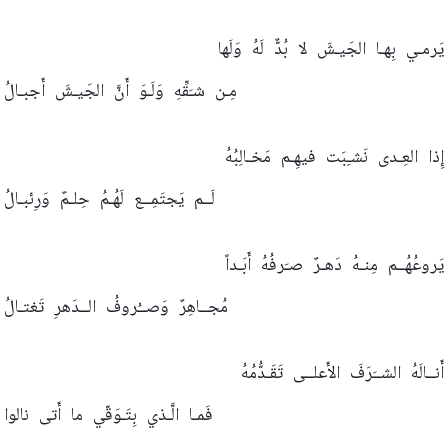
يَرمـي
بِهـا
الجَيـشَ
لا
بُدٌّ
لَهُ
وَلَها
مِـن
شـَقِّهِ
وَلَـوَ
أَنَّ
الجَيـشَ
أَجبـالُ
إِذا
العِـدى
نَشـِبَت
فيهِـم
مَخـالِبُهُ
لَــم
يَجتَمِــع
لَهُـمُ
حِلـمٌ
وَرِئبـالُ
يَروعُهُــم
مِنـهُ
دَهـرٌ
صـَرفُهُ
أَبَـداً
مُجــاهِرٌ
وَصــُروفُ
الــدَهرِ
تَغتـالُ
أَنــالَهُ
الشــَرَفَ
الأَعلــى
تَقَـدُّمُهُ
فَمـا
الَّـذي
بِتَـوَقّي
ما
أَتى
نالوا