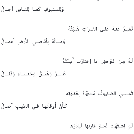
وَلِلســُيوفِ
كَمــا
لِلنــاسِ
آجــالُ
تُغيـرُ
عَنـهُ
عَلـى
الغـاراتِ
هَيبَتُهُ
وَمـــالُهُ
بِأَقاصــي
الأَرضِ
أَهمــالُ
لَـهُ
مِـنَ
الـوَحشِ
ما
اِختارَت
أَسِنَّتُهُ
عَيـــرٌ
وَهَيــقٌ
وَخَنســاءٌ
وَذَيّــالُ
تُمســي
الضــُيوفُ
مُشـَهّاةً
بِعَقـوَتِهِ
كَـأَنَّ
أَوقاتَهـا
فـي
الطيـبِ
آصـالُ
لَـوِ
اِشـتَهَت
لَحـمَ
قاريها
لَبادَرَها