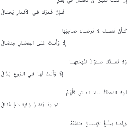
إِن
كُنـتَ
تَكبُـرُ
أَن
تَختـالَ
في
بَشَرٍ
فَــإِنَّ
قَـدرَكَ
فـي
الأَقـدارِ
يَختـالُ
كَــأَنَّ
نَفســَكَ
لا
تَرضــاكَ
صـاحِبَها
إِلّا
وَأَنــتَ
عَلـى
المِفضـالِ
مِفضـالُ
وَلا
تَعُـــدُّكَ
صـــَوّاناً
لِمُهجَتِهـــا
إِلّا
وَأَنـتَ
لَهـا
فـي
الـرَوعِ
بَـذّالُ
لَـولا
المَشـَقَّةُ
سـادَ
النـاسُ
كُلُّهُـمُ
الجــودُ
يُفقِــرُ
وَالإِقــدامُ
قَتّـالُ
وَإِنَّمــا
يَبلُــغُ
الإِنســانُ
طـاقَتُهُ