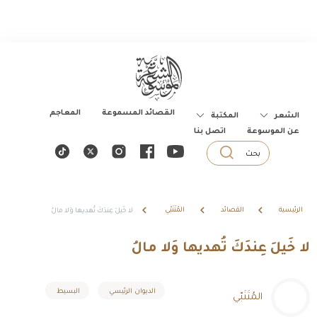
القصائد المسموعة
المعاجم
الشعر
المكتبة
عن الموسوعة
اتصل بنا
بحث
الرئيسية
القصائد
المُتَنَبّي
لا خَيلَ عِندَكَ تُهديها وَلا مالُ
لا خَيلَ عِندَكَ تُهديها وَلا مالُ
الديوان الرئيسي
البسيط
المُتَنَبّي