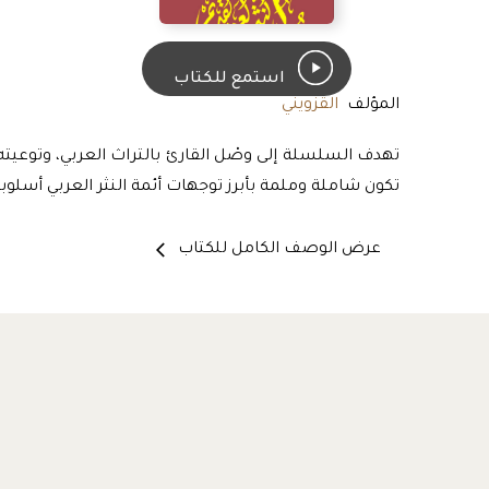
استمع للكتاب
المؤلف
القزويني
تهدف السلسلة إلى وصْل القارئ بالتراث العربي، وتوعيت
تكون شاملة وملمة بأبرز توجهات أئمة النثر العربي أسلوباً،
عرض الوصف الكامل للكتاب
arrow_back_ios