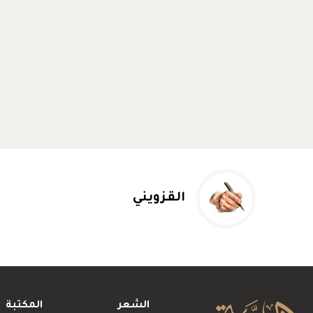
القزويني
الشعر
المكتبة